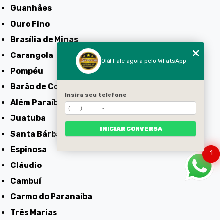
Guanhães
Ouro Fino
Brasília de Minas
Carangola
Olá! Fale agora pelo WhatsApp
Pompéu
Barão de Cocais
Insira seu telefone
Além Paraíba
Juatuba
INICIAR CONVERSA
Santa Bárbara
Espinosa
1
Cláudio
Cambuí
Carmo do Paranaíba
Três Marias