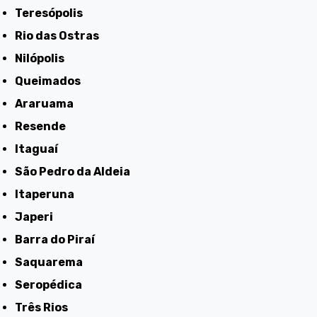
Teresópolis
Rio das Ostras
Nilópolis
Queimados
Araruama
Resende
Itaguaí
São Pedro da Aldeia
Itaperuna
Japeri
Barra do Piraí
Saquarema
Seropédica
Três Rios