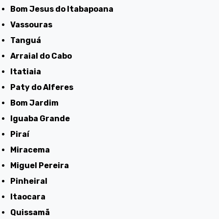
Bom Jesus do Itabapoana
Vassouras
Tanguá
Arraial do Cabo
Itatiaia
Paty do Alferes
Bom Jardim
Iguaba Grande
Piraí
Miracema
Miguel Pereira
Pinheiral
Itaocara
Quissamã