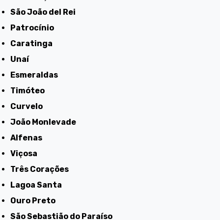
São João del Rei
Patrocínio
Caratinga
Unaí
Esmeraldas
Timóteo
Curvelo
João Monlevade
Alfenas
Viçosa
Três Corações
Lagoa Santa
Ouro Preto
São Sebastião do Paraíso