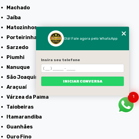
Machado
Jaíba
Matozinhos
Porteirinha
Olá! Fale agora pelo WhatsApp
Sarzedo
Piumhi
Insira seu telefone
Nanuque
São Joaquim de Bicas
INICIAR CONVERSA
Araçuaí
Várzea da Palma
1
Taiobeiras
Itamarandiba
Guanhães
Ouro Fino