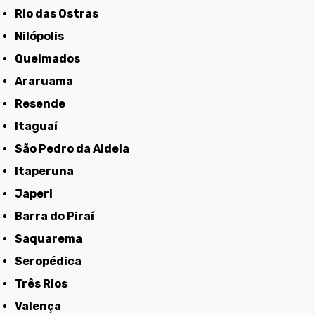
Rio das Ostras
Nilópolis
Queimados
Araruama
Resende
Itaguaí
São Pedro da Aldeia
Itaperuna
Japeri
Barra do Piraí
Saquarema
Seropédica
Três Rios
Valença