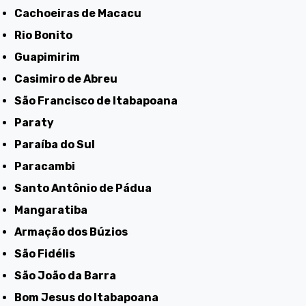
Cachoeiras de Macacu
Rio Bonito
Guapimirim
Casimiro de Abreu
São Francisco de Itabapoana
Paraty
Paraíba do Sul
Paracambi
Santo Antônio de Pádua
Mangaratiba
Armação dos Búzios
São Fidélis
São João da Barra
Bom Jesus do Itabapoana