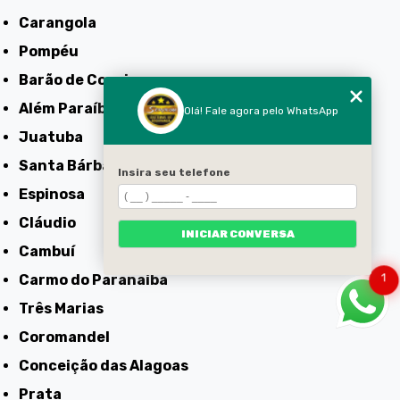
Carangola
Pompéu
Barão de Cocais
Além Paraíba
Olá! Fale agora pelo WhatsApp
Juatuba
Santa Bárbara
Insira seu telefone
Espinosa
Cláudio
INICIAR CONVERSA
Cambuí
Carmo do Paranaíba
1
Três Marias
Coromandel
Conceição das Alagoas
Prata