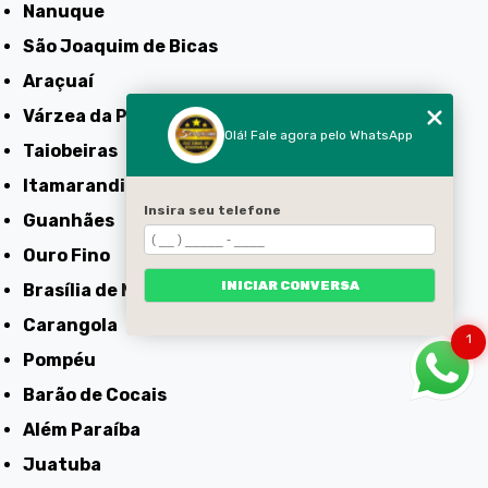
Nanuque
São Joaquim de Bicas
Araçuaí
Várzea da Palma
Olá! Fale agora pelo WhatsApp
Taiobeiras
Itamarandiba
Insira seu telefone
Guanhães
Ouro Fino
INICIAR CONVERSA
Brasília de Minas
Carangola
1
Pompéu
Barão de Cocais
Além Paraíba
Juatuba