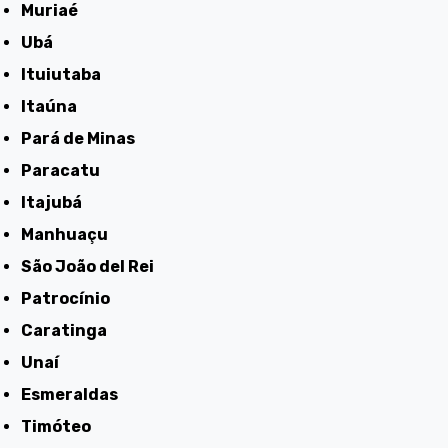
Muriaé
Ubá
Ituiutaba
Itaúna
Pará de Minas
Paracatu
Itajubá
Manhuaçu
São João del Rei
Patrocínio
Caratinga
Unaí
Esmeraldas
Timóteo