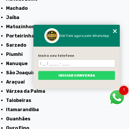
Machado
Jaíba
Matozinhos
Porteirinha
Olá! Fale agora pelo WhatsApp
Sarzedo
Piumhi
Insira seu telefone
Nanuque
São Joaquim de Bicas
INICIAR CONVERSA
Araçuaí
1
Várzea da Palma
Taiobeiras
Itamarandiba
Guanhães
Ouro Fino