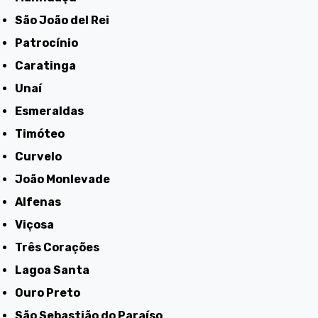
São João del Rei
Patrocínio
Caratinga
Unaí
Esmeraldas
Timóteo
Curvelo
João Monlevade
Alfenas
Viçosa
Três Corações
Lagoa Santa
Ouro Preto
São Sebastião do Paraíso