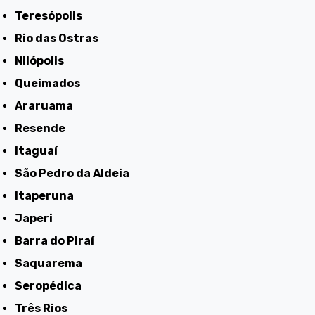
Teresópolis
Rio das Ostras
Nilópolis
Queimados
Araruama
Resende
Itaguaí
São Pedro da Aldeia
Itaperuna
Japeri
Barra do Piraí
Saquarema
Seropédica
Três Rios