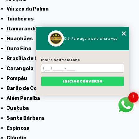
Várzea da Palma
Taiobeiras
Itamarandiba
Guanhães
Olá! Fale agora pelo WhatsApp
Ouro Fino
Brasília de Minas
Insira seu telefone
Carangola
Pompéu
INICIAR CONVERSA
Barão de Cocais
1
Além Paraíba
Juatuba
Santa Bárbara
Espinosa
Cláudio