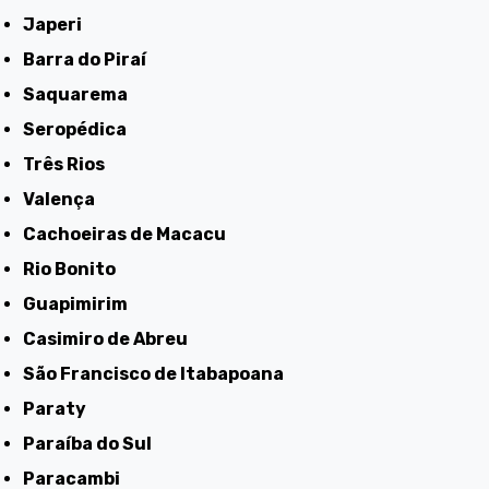
Japeri
Barra do Piraí
Saquarema
Seropédica
Três Rios
Valença
Cachoeiras de Macacu
Rio Bonito
Guapimirim
Casimiro de Abreu
São Francisco de Itabapoana
Paraty
Paraíba do Sul
Paracambi