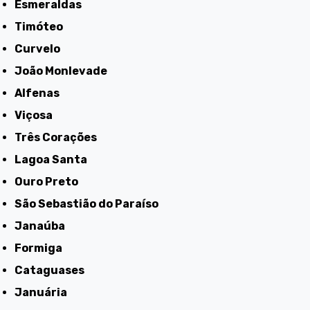
Esmeraldas
Timóteo
Curvelo
João Monlevade
Alfenas
Viçosa
Três Corações
Lagoa Santa
Ouro Preto
São Sebastião do Paraíso
Janaúba
Formiga
Cataguases
Januária