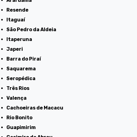
Araruama
Resende
Itaguaí
São Pedro da Aldeia
Itaperuna
Japeri
Barra do Piraí
Saquarema
Seropédica
Três Rios
Valença
Cachoeiras de Macacu
Rio Bonito
Guapimirim