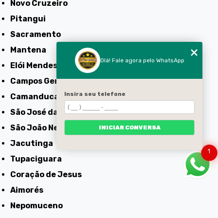
Novo Cruzeiro
Pitangui
Sacramento
Mantena
Olá! Fale agora pelo WhatsApp
Elói Mendes
Campos Gerais
Insira seu telefone
Camanducaia
São José da Lapa
São João Nepomuceno
INICIAR CONVERSA
Jacutinga
1
Tupaciguara
Coração de Jesus
Aimorés
Nepomuceno