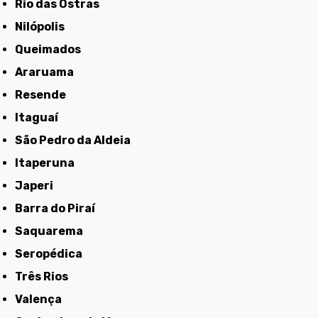
Rio das Ostras
Nilópolis
Queimados
Araruama
Resende
Itaguaí
São Pedro da Aldeia
Itaperuna
Japeri
Barra do Piraí
Saquarema
Seropédica
Três Rios
Valença