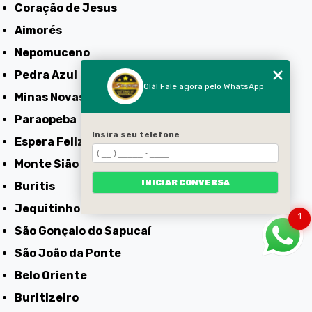
Coração de Jesus
Aimorés
Nepomuceno
Pedra Azul
Olá! Fale agora pelo WhatsApp
Minas Novas
Paraopeba
Insira seu telefone
Espera Feliz
Monte Sião
INICIAR CONVERSA
Buritis
Jequitinhonha
1
São Gonçalo do Sapucaí
São João da Ponte
Belo Oriente
Buritizeiro