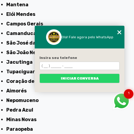
Mantena
Elói Mendes
Campos Gerais
Camanducaia
Olá! Fale agora pelo WhatsApp
São José da Lapa
São João Nepomuceno
Insira seu telefone
Jacutinga
Tupaciguara
INICIAR CONVERSA
Coração de Jesus
Aimorés
1
Nepomuceno
Pedra Azul
Minas Novas
Paraopeba