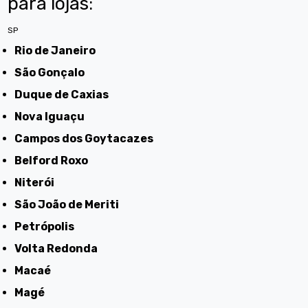
para lojas:
SP
Rio de Janeiro
São Gonçalo
Duque de Caxias
Nova Iguaçu
Campos dos Goytacazes
Belford Roxo
Niterói
São João de Meriti
Petrópolis
Volta Redonda
Macaé
Magé