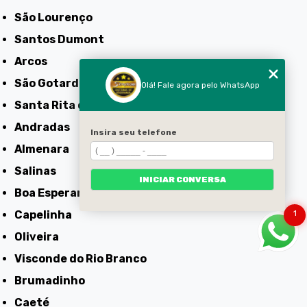
São Lourenço
Santos Dumont
Arcos
São Gotardo
Olá! Fale agora pelo WhatsApp
Santa Rita do Sapucaí
Andradas
Insira seu telefone
Almenara
Salinas
INICIAR CONVERSA
Boa Esperança
1
Capelinha
Oliveira
Visconde do Rio Branco
Brumadinho
Caeté