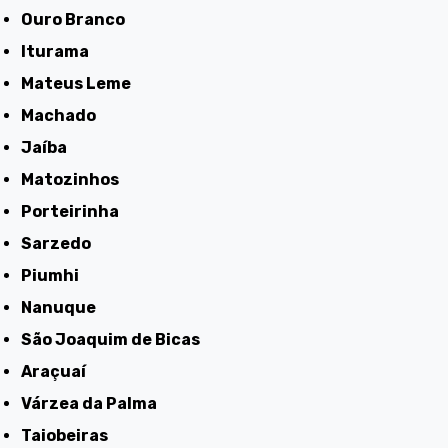
Ouro Branco
Iturama
Mateus Leme
Machado
Jaíba
Matozinhos
Porteirinha
Sarzedo
Piumhi
Nanuque
São Joaquim de Bicas
Araçuaí
Várzea da Palma
Taiobeiras