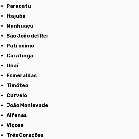
Paracatu
Itajubá
Manhuaçu
São João del Rei
Patrocínio
Caratinga
Unaí
Esmeraldas
Timóteo
Curvelo
João Monlevade
Alfenas
Viçosa
Três Corações