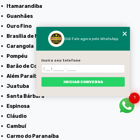
Itamarandiba
Guanhães
Ouro Fino
Brasília de Minas
Olá! Fale agora pelo WhatsApp
Carangola
Pompéu
Insira seu telefone
Barão de Cocais
Além Paraíba
INICIAR CONVERSA
Juatuba
Santa Bárbara
1
Espinosa
Cláudio
Cambuí
Carmo do Paranaíba