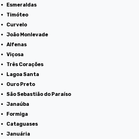
Esmeraldas
Timóteo
Curvelo
João Monlevade
Alfenas
Viçosa
Três Corações
Lagoa Santa
Ouro Preto
São Sebastião do Paraíso
Janaúba
Formiga
Cataguases
Januária