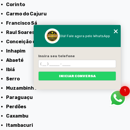
Corinto
Carmo do Cajuru
Francisco Sá
Raul Soares
Olá! Fale agora pelo WhatsApp
Conceição do Mato Dentro
Inhapim
Insira seu telefone
Abaeté
Ibiá
INICIAR CONVERSA
Serro
Muzambinho
1
Paraguaçu
Perdões
Caxambu
Itambacuri