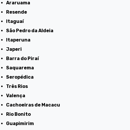
Araruama
Resende
Itaguaí
São Pedro da Aldeia
Itaperuna
Japeri
Barra do Piraí
Saquarema
Seropédica
Três Rios
Valença
Cachoeiras de Macacu
Rio Bonito
Guapimirim