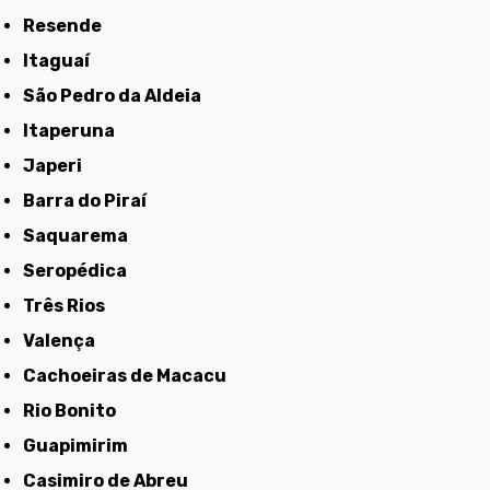
Resende
Itaguaí
São Pedro da Aldeia
Itaperuna
Japeri
Barra do Piraí
Saquarema
Seropédica
Três Rios
Valença
Cachoeiras de Macacu
Rio Bonito
Guapimirim
Casimiro de Abreu