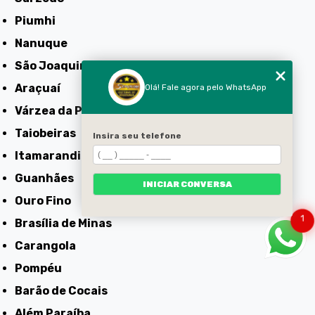
Piumhi
Nanuque
São Joaquim de Bicas
Araçuaí
Olá! Fale agora pelo WhatsApp
Várzea da Palma
Taiobeiras
Insira seu telefone
Itamarandiba
Guanhães
INICIAR CONVERSA
Ouro Fino
1
Brasília de Minas
Carangola
Pompéu
Barão de Cocais
Além Paraíba