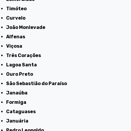
Timóteo
Curvelo
João Monlevade
Alfenas
Viçosa
Três Corações
Lagoa Santa
Ouro Preto
São Sebastião do Paraíso
Janaúba
Formiga
Cataguases
Januária
Pedro Leopoldo