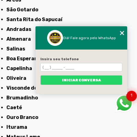
São Gotardo
Santa Rita do Sapucaí
Andradas
Olá! Fale agora pelo WhatsApp
Almenara
Salinas
Boa Esperança
Insira seu telefone
Capelinha
Oliveira
INICIAR CONVERSA
Visconde do Rio Branco
1
Brumadinho
Caeté
Ouro Branco
Iturama
Mateus Leme