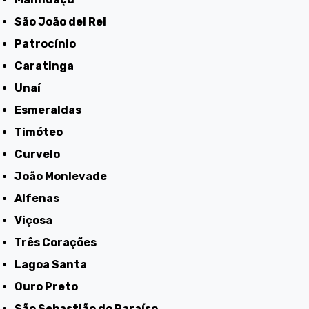
São João del Rei
Patrocínio
Caratinga
Unaí
Esmeraldas
Timóteo
Curvelo
João Monlevade
Alfenas
Viçosa
Três Corações
Lagoa Santa
Ouro Preto
São Sebastião do Paraíso