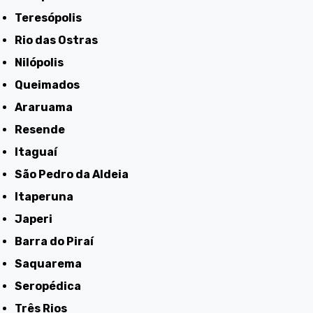
Teresópolis
Rio das Ostras
Nilópolis
Queimados
Araruama
Resende
Itaguaí
São Pedro da Aldeia
Itaperuna
Japeri
Barra do Piraí
Saquarema
Seropédica
Três Rios