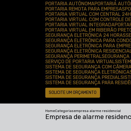
PORTARIA AUTÔNOMA
PORTARIA AUT
PORTARIA REMOTA PARA EMPRESAS
P
PORTARIA VIRTUAL COM CENTRAL 24H
PORTARIA VIRTUAL COM CONTROLE D
PORTARIA VIRTUAL INTEGRADA
PORTA
PORTARIA VIRTUAL EM RIBEIRÃO PRET
SEGURANÇA ELETRÔNICA 24 HORAS
SEGURANÇA ELETRÔNICA PARA COND
SEGURANÇA ELETRÔNICA PARA EMPRE
SEGURANÇA ELETRÔNICA RESIDENCIA
SEGURANÇA PERIMETRAL
SEGURANÇA 
SERVIÇO DE PORTARIA VIRTUAL
SISTE
SISTEMA DE SEGURANÇA COM CÂMER
SISTEMA DE SEGURANÇA ELETRÔNICA
SISTEMA DE SEGURANÇA PREDIAL
SIS
SISTEMA DE SEGURANÇA PARA RESID
SOLICITE UM ORÇAMENTO
Home
Categorias
empresa alarme residencial
Empresa de alarme residenc