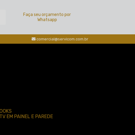
a
Faça seu orçamento por
Whatsapp
0
(16) 3211-2000
comercial@servicom.com.br
BOOKS
TV EM PAINEL E PAREDE