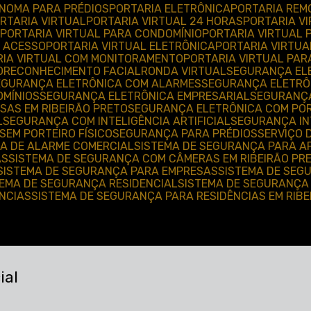
ÔNOMA PARA PRÉDIOS
PORTARIA ELETRÔNICA
PORTARIA REM
ORTARIA VIRTUAL
PORTARIA VIRTUAL 24 HORAS
PORTARIA V
PORTARIA VIRTUAL PARA CONDOMÍNIO
PORTARIA VIRTUAL
E ACESSO
PORTARIA VIRTUAL ELETRÔNICA
PORTARIA VIRTU
RIA VIRTUAL COM MONITORAMENTO
PORTARIA VIRTUAL PAR
O
RECONHECIMENTO FACIAL
RONDA VIRTUAL
SEGURANÇA EL
SEGURANÇA ELETRÔNICA COM ALARMES
SEGURANÇA ELETR
OMÍNIOS
SEGURANÇA ELETRÔNICA EMPRESARIAL
SEGURANÇ
SAS EM RIBEIRÃO PRETO
SEGURANÇA ELETRÔNICA COM POR
L
SEGURANÇA COM INTELIGÊNCIA ARTIFICIAL
SEGURANÇA IN
SEM PORTEIRO FÍSICO
SEGURANÇA PARA PRÉDIOS
SERVIÇO
MA DE ALARME COMERCIAL
SISTEMA DE SEGURANÇA PARA 
AS
SISTEMA DE SEGURANÇA COM CÂMERAS EM RIBEIRÃO PR
SISTEMA DE SEGURANÇA PARA EMPRESAS
SISTEMA DE SE
TEMA DE SEGURANÇA RESIDENCIAL
SISTEMA DE SEGURANÇA
ÊNCIAS
SISTEMA DE SEGURANÇA PARA RESIDÊNCIAS EM RIB
ial