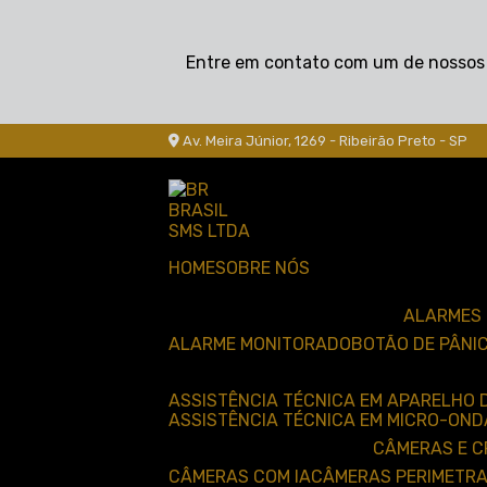
Entre em contato com um de nossos e
Av. Meira Júnior, 1269 - Ribeirão Preto - SP
HOME
SOBRE NÓS
ALARMES
ALARME MONITORADO
BOTÃO DE PÂNI
ASSISTÊNCIA TÉCNICA EM APARELHO 
ASSISTÊNCIA TÉCNICA EM MICRO-OND
CÂMERAS E 
CÂMERAS COM IA
CÂMERAS PERIMETRA