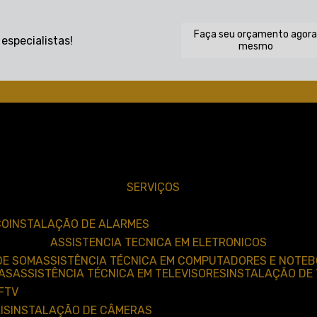
Faça seu orçamento agor
specialistas!
mesmo
(16) 3211-200
SERVIÇOS
CO
INSTALAÇÃO DE ALARMES
ASSISTENCIA TECNICA EM ELETRONICOS
DE SOM
ASSISTÊNCIA TÉCNICA EM COMPUTADORES E NOTE
AS
ASSISTÊNCIA TÉCNICA EM TELEVISORES
INSTALAÇÃO DE 
CFTV
IS
INSTALAÇÃO DE CÂMERAS