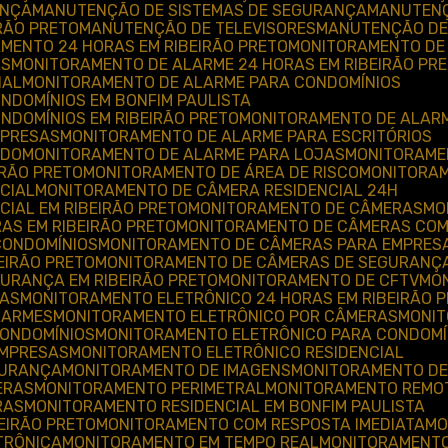
ANÇA
MANUTENÇÃO DE SISTEMAS DE SEGURANÇA
MANUTEN
RÃO PRETO
MANUTENÇÃO DE TELEVISORES
MANUTENÇÃO DE
AMENTO 24 HORAS EM RIBEIRÃO PRETO
MONITORAMENTO DE
AS
MONITORAMENTO DE ALARME 24 HORAS EM RIBEIRÃO PR
IAL
MONITORAMENTO DE ALARME PARA CONDOMÍNIOS
NDOMÍNIOS EM BONFIM PAULISTA
NDOMÍNIOS EM RIBEIRÃO PRETO
MONITORAMENTO DE ALAR
MPRESAS
MONITORAMENTO DE ALARME PARA ESCRITÓRIOS
ADO
MONITORAMENTO DE ALARME PARA LOJAS
MONITORAME
IRÃO PRETO
MONITORAMENTO DE ÁREA DE RISCO
MONITORA
CIAL
MONITORAMENTO DE CÂMERA RESIDENCIAL 24H
CIAL EM RIBEIRÃO PRETO
MONITORAMENTO DE CÂMERAS
M
AS EM RIBEIRÃO PRETO
MONITORAMENTO DE CÂMERAS CO
CONDOMÍNIOS
MONITORAMENTO DE CÂMERAS PARA EMPRES
EIRÃO PRETO
MONITORAMENTO DE CÂMERAS DE SEGURANÇ
URANÇA EM RIBEIRÃO PRETO
MONITORAMENTO DE CFTV
M
RAS
MONITORAMENTO ELETRÔNICO 24 HORAS EM RIBEIRÃO 
LARMES
MONITORAMENTO ELETRÔNICO POR CÂMERAS
MONI
CONDOMÍNIOS
MONITORAMENTO ELETRÔNICO PARA CONDOMÍN
EMPRESAS
MONITORAMENTO ELETRÔNICO RESIDENCIAL
GURANÇA
MONITORAMENTO DE IMAGENS
MONITORAMENTO DE
ERAS
MONITORAMENTO PERIMETRAL
MONITORAMENTO REMO
RAS
MONITORAMENTO RESIDENCIAL EM BONFIM PAULISTA
EIRÃO PRETO
MONITORAMENTO COM RESPOSTA IMEDIATA
M
TRÔNICA
MONITORAMENTO EM TEMPO REAL
MONITORAMENTO