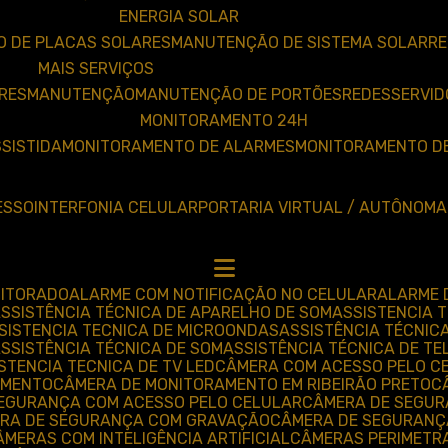
ENERGIA SOLAR
O DE PLACAS SOLARES
MANUTENÇÃO DE SISTEMA SOLAR
R
MAIS SERVIÇOS
RES
MANUTENÇÃO
MANUTENÇÃO DE PORTÕES
REDES
SERVI
MONITORAMENTO 24H
SSISTIDA
MONITORAMENTO DE ALARMES
MONITORAMENTO D
ESSO
INTERFONIA CELULAR
PORTARIA VIRTUAL / AUTÔNOMA
NITORADO
ALARME COM NOTIFICAÇÃO NO CELULAR
ALARME
ASSISTÊNCIA TÉCNICA DE APARELHO DE SOM
ASSISTENCIA
SSISTENCIA TECNICA DE MICROONDAS
ASSISTÊNCIA TÉCNIC
ASSISTÊNCIA TÉCNICA DE SOM
ASSISTÊNCIA TÉCNICA DE TE
ISTENCIA TECNICA DE TV LED
CÂMERA COM ACESSO PELO C
AMENTO
CÂMERA DE MONITORAMENTO EM RIBEIRÃO PRETO
SEGURANÇA COM ACESSO PELO CELULAR
CÂMERA DE SEGU
ERA DE SEGURANÇA COM GRAVAÇÃO
CÂMERA DE SEGURANÇ
CÂMERAS COM INTELIGÊNCIA ARTIFICIAL
CÂMERAS PERIMETR