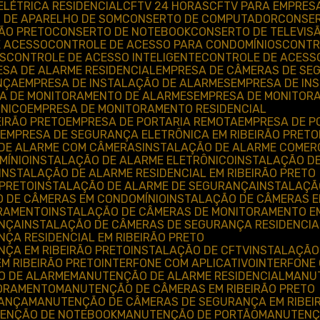
 ELÉTRICA RESIDENCIAL
CFTV 24 HORAS
CFTV PARA EMPRES
O DE APARELHO DE SOM
CONSERTO DE COMPUTADOR
CONSE
RÃO PRETO
CONSERTO DE NOTEBOOK
CONSERTO DE TELEVIS
E ACESSO
CONTROLE DE ACESSO PARA CONDOMÍNIOS
CONT
S
CONTROLE DE ACESSO INTELIGENTE
CONTROLE DE ACESS
ESA DE ALARME RESIDENCIAL
EMPRESA DE CÂMERAS DE S
NÇA
EMPRESA DE INSTALAÇÃO DE ALARMES
EMPRESA DE I
SA DE MONITORAMENTO DE ALARMES
EMPRESA DE MONITOR
ÔNICO
EMPRESA DE MONITORAMENTO RESIDENCIAL
EIRÃO PRETO
EMPRESA DE PORTARIA REMOTA
EMPRESA DE P
EMPRESA DE SEGURANÇA ELETRÔNICA EM RIBEIRÃO PRETO
 DE ALARME COM CÂMERAS
INSTALAÇÃO DE ALARME COMER
MÍNIO
INSTALAÇÃO DE ALARME ELETRÔNICO
INSTALAÇÃO D
INSTALAÇÃO DE ALARME RESIDENCIAL EM RIBEIRÃO PRETO
 PRETO
INSTALAÇÃO DE ALARME DE SEGURANÇA
INSTALAÇÃ
O DE CÂMERAS EM CONDOMÍNIO
INSTALAÇÃO DE CÂMERAS 
ORAMENTO
INSTALAÇÃO DE CÂMERAS DE MONITORAMENTO EM
ANÇA
INSTALAÇÃO DE CÂMERAS DE SEGURANÇA RESIDENCIA
ÇA RESIDENCIAL EM RIBEIRÃO PRETO
NÇA EM RIBEIRÃO PRETO
INSTALAÇÃO DE CFTV
INSTALAÇÃO
EM RIBEIRÃO PRETO
INTERFONE COM APLICATIVO
INTERFONE
O DE ALARME
MANUTENÇÃO DE ALARME RESIDENCIAL
MAN
TORAMENTO
MANUTENÇÃO DE CÂMERAS EM RIBEIRÃO PRETO
RANÇA
MANUTENÇÃO DE CÂMERAS DE SEGURANÇA EM RIBEI
TENÇÃO DE NOTEBOOK
MANUTENÇÃO DE PORTÃO
MANUTENÇ