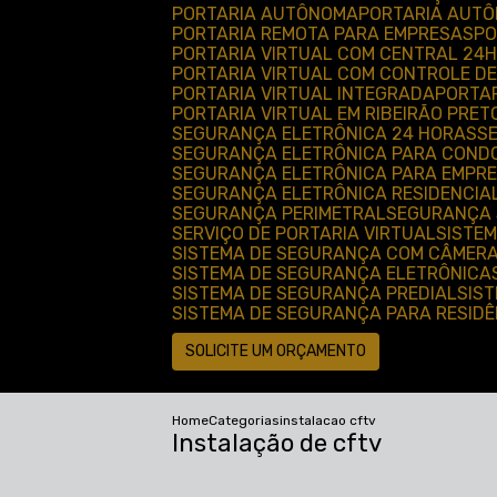
PORTARIA AUTÔNOMA
PORTARIA AUT
PORTARIA REMOTA PARA EMPRESAS
P
PORTARIA VIRTUAL COM CENTRAL 24H
PORTARIA VIRTUAL COM CONTROLE D
PORTARIA VIRTUAL INTEGRADA
PORTA
PORTARIA VIRTUAL EM RIBEIRÃO PRET
SEGURANÇA ELETRÔNICA 24 HORAS
SEGURANÇA ELETRÔNICA PARA COND
SEGURANÇA ELETRÔNICA PARA EMPRE
SEGURANÇA ELETRÔNICA RESIDENCIA
SEGURANÇA PERIMETRAL
SEGURANÇA 
SERVIÇO DE PORTARIA VIRTUAL
SISTE
SISTEMA DE SEGURANÇA COM CÂMER
SISTEMA DE SEGURANÇA ELETRÔNICA
SISTEMA DE SEGURANÇA PREDIAL
SIS
SISTEMA DE SEGURANÇA PARA RESID
SOLICITE UM ORÇAMENTO
Home
Categorias
instalacao cftv
Instalação de cftv