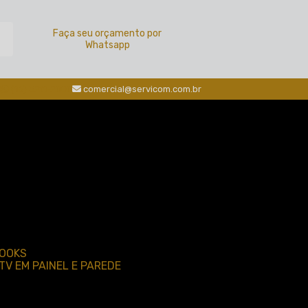
a
Faça seu orçamento por
Whatsapp
0
(16) 3211-2000
comercial@servicom.com.br
BOOKS
TV EM PAINEL E PAREDE