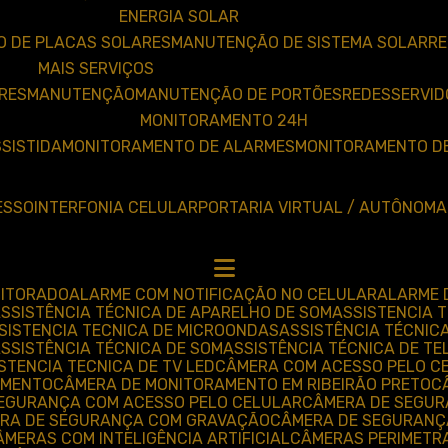
ENERGIA SOLAR
O DE PLACAS SOLARES
MANUTENÇÃO DE SISTEMA SOLAR
R
MAIS SERVIÇOS
RES
MANUTENÇÃO
MANUTENÇÃO DE PORTÕES
REDES
SERVI
MONITORAMENTO 24H
SSISTIDA
MONITORAMENTO DE ALARMES
MONITORAMENTO D
ESSO
INTERFONIA CELULAR
PORTARIA VIRTUAL / AUTÔNOMA
NITORADO
ALARME COM NOTIFICAÇÃO NO CELULAR
ALARME
ASSISTÊNCIA TÉCNICA DE APARELHO DE SOM
ASSISTENCIA
SSISTENCIA TECNICA DE MICROONDAS
ASSISTÊNCIA TÉCNIC
ASSISTÊNCIA TÉCNICA DE SOM
ASSISTÊNCIA TÉCNICA DE TE
ISTENCIA TECNICA DE TV LED
CÂMERA COM ACESSO PELO C
AMENTO
CÂMERA DE MONITORAMENTO EM RIBEIRÃO PRETO
SEGURANÇA COM ACESSO PELO CELULAR
CÂMERA DE SEGU
ERA DE SEGURANÇA COM GRAVAÇÃO
CÂMERA DE SEGURANÇ
CÂMERAS COM INTELIGÊNCIA ARTIFICIAL
CÂMERAS PERIMETR