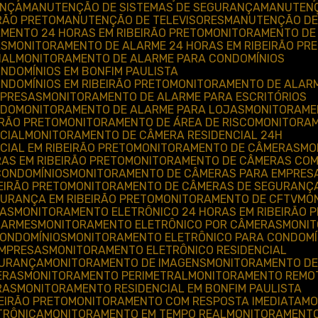
ANÇA
MANUTENÇÃO DE SISTEMAS DE SEGURANÇA
MANUTEN
RÃO PRETO
MANUTENÇÃO DE TELEVISORES
MANUTENÇÃO DE
AMENTO 24 HORAS EM RIBEIRÃO PRETO
MONITORAMENTO DE
AS
MONITORAMENTO DE ALARME 24 HORAS EM RIBEIRÃO PR
IAL
MONITORAMENTO DE ALARME PARA CONDOMÍNIOS
NDOMÍNIOS EM BONFIM PAULISTA
NDOMÍNIOS EM RIBEIRÃO PRETO
MONITORAMENTO DE ALAR
MPRESAS
MONITORAMENTO DE ALARME PARA ESCRITÓRIOS
ADO
MONITORAMENTO DE ALARME PARA LOJAS
MONITORAME
IRÃO PRETO
MONITORAMENTO DE ÁREA DE RISCO
MONITORA
CIAL
MONITORAMENTO DE CÂMERA RESIDENCIAL 24H
CIAL EM RIBEIRÃO PRETO
MONITORAMENTO DE CÂMERAS
M
AS EM RIBEIRÃO PRETO
MONITORAMENTO DE CÂMERAS CO
CONDOMÍNIOS
MONITORAMENTO DE CÂMERAS PARA EMPRES
EIRÃO PRETO
MONITORAMENTO DE CÂMERAS DE SEGURANÇ
URANÇA EM RIBEIRÃO PRETO
MONITORAMENTO DE CFTV
M
RAS
MONITORAMENTO ELETRÔNICO 24 HORAS EM RIBEIRÃO 
LARMES
MONITORAMENTO ELETRÔNICO POR CÂMERAS
MONI
CONDOMÍNIOS
MONITORAMENTO ELETRÔNICO PARA CONDOMÍN
EMPRESAS
MONITORAMENTO ELETRÔNICO RESIDENCIAL
GURANÇA
MONITORAMENTO DE IMAGENS
MONITORAMENTO DE
ERAS
MONITORAMENTO PERIMETRAL
MONITORAMENTO REMO
RAS
MONITORAMENTO RESIDENCIAL EM BONFIM PAULISTA
EIRÃO PRETO
MONITORAMENTO COM RESPOSTA IMEDIATA
M
TRÔNICA
MONITORAMENTO EM TEMPO REAL
MONITORAMENTO