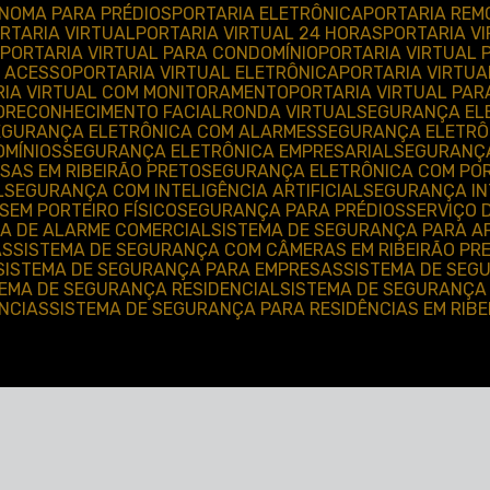
ÔNOMA PARA PRÉDIOS
PORTARIA ELETRÔNICA
PORTARIA REM
ORTARIA VIRTUAL
PORTARIA VIRTUAL 24 HORAS
PORTARIA V
PORTARIA VIRTUAL PARA CONDOMÍNIO
PORTARIA VIRTUAL
E ACESSO
PORTARIA VIRTUAL ELETRÔNICA
PORTARIA VIRTU
RIA VIRTUAL COM MONITORAMENTO
PORTARIA VIRTUAL PAR
O
RECONHECIMENTO FACIAL
RONDA VIRTUAL
SEGURANÇA EL
SEGURANÇA ELETRÔNICA COM ALARMES
SEGURANÇA ELETR
OMÍNIOS
SEGURANÇA ELETRÔNICA EMPRESARIAL
SEGURANÇ
SAS EM RIBEIRÃO PRETO
SEGURANÇA ELETRÔNICA COM POR
L
SEGURANÇA COM INTELIGÊNCIA ARTIFICIAL
SEGURANÇA IN
SEM PORTEIRO FÍSICO
SEGURANÇA PARA PRÉDIOS
SERVIÇO
MA DE ALARME COMERCIAL
SISTEMA DE SEGURANÇA PARA 
AS
SISTEMA DE SEGURANÇA COM CÂMERAS EM RIBEIRÃO PR
SISTEMA DE SEGURANÇA PARA EMPRESAS
SISTEMA DE SE
TEMA DE SEGURANÇA RESIDENCIAL
SISTEMA DE SEGURANÇA
ÊNCIAS
SISTEMA DE SEGURANÇA PARA RESIDÊNCIAS EM RIB