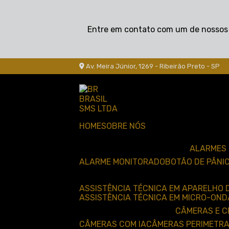
Entre em contato com um de nossos e
Av. Meira Júnior, 1269 - Ribeirão Preto - SP
HOME
SOBRE NÓS
ALARMES
ALARME MONITORADO
BOTÃO DE PÂNI
ASSISTÊNCIA TÉCNICA EM APARELHO 
ASSISTÊNCIA TÉCNICA EM MICRO-OND
CÂMERAS E 
CÂMERAS COM IA
CÂMERAS PERIMETRA