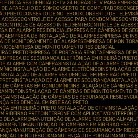
 ELÉTRICA RESIDENCIAL
CFTV 24 HORAS
CFTV PARA EMPRES
O DE APARELHO DE SOM
CONSERTO DE COMPUTADOR
CONSE
RÃO PRETO
CONSERTO DE NOTEBOOK
CONSERTO DE TELEVIS
E ACESSO
CONTROLE DE ACESSO PARA CONDOMÍNIOS
CONT
S
CONTROLE DE ACESSO INTELIGENTE
CONTROLE DE ACESS
ESA DE ALARME RESIDENCIAL
EMPRESA DE CÂMERAS DE S
NÇA
EMPRESA DE INSTALAÇÃO DE ALARMES
EMPRESA DE I
SA DE MONITORAMENTO DE ALARMES
EMPRESA DE MONITOR
ÔNICO
EMPRESA DE MONITORAMENTO RESIDENCIAL
EIRÃO PRETO
EMPRESA DE PORTARIA REMOTA
EMPRESA DE P
EMPRESA DE SEGURANÇA ELETRÔNICA EM RIBEIRÃO PRETO
 DE ALARME COM CÂMERAS
INSTALAÇÃO DE ALARME COMER
MÍNIO
INSTALAÇÃO DE ALARME ELETRÔNICO
INSTALAÇÃO D
INSTALAÇÃO DE ALARME RESIDENCIAL EM RIBEIRÃO PRETO
 PRETO
INSTALAÇÃO DE ALARME DE SEGURANÇA
INSTALAÇÃ
O DE CÂMERAS EM CONDOMÍNIO
INSTALAÇÃO DE CÂMERAS 
ORAMENTO
INSTALAÇÃO DE CÂMERAS DE MONITORAMENTO EM
ANÇA
INSTALAÇÃO DE CÂMERAS DE SEGURANÇA RESIDENCIA
ÇA RESIDENCIAL EM RIBEIRÃO PRETO
NÇA EM RIBEIRÃO PRETO
INSTALAÇÃO DE CFTV
INSTALAÇÃO
EM RIBEIRÃO PRETO
INTERFONE COM APLICATIVO
INTERFONE
O DE ALARME
MANUTENÇÃO DE ALARME RESIDENCIAL
MAN
TORAMENTO
MANUTENÇÃO DE CÂMERAS EM RIBEIRÃO PRETO
RANÇA
MANUTENÇÃO DE CÂMERAS DE SEGURANÇA EM RIBEI
TENÇÃO DE NOTEBOOK
MANUTENÇÃO DE PORTÃO
MANUTENÇ