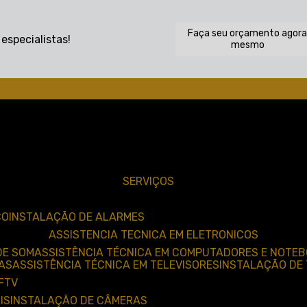
Faça seu orçamento agor
specialistas!
mesmo
(16) 3211-200
SERVIÇOS
CO
INSTALAÇÃO DE ALARMES
ASSISTENCIA TECNICA EM ELETRONICOS
DE SOM
ASSISTÊNCIA TÉCNICA EM COMPUTADORES E NOTE
AS
ASSISTÊNCIA TÉCNICA EM TELEVISORES
INSTALAÇÃO DE 
CFTV
IS
INSTALAÇÃO DE CÂMERAS