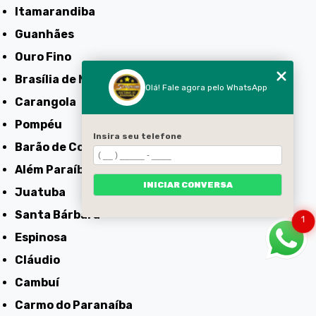
Itamarandiba
Guanhães
Ouro Fino
Brasília de Minas
Olá! Fale agora pelo WhatsApp
Carangola
Pompéu
Insira seu telefone
Barão de Cocais
Além Paraíba
INICIAR CONVERSA
Juatuba
Santa Bárbara
1
Espinosa
Cláudio
Cambuí
Carmo do Paranaíba