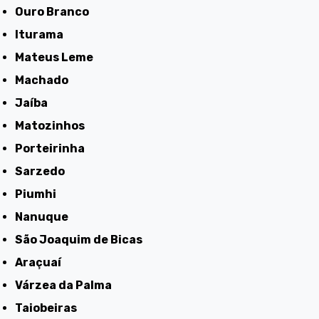
Ouro Branco
Iturama
Mateus Leme
Machado
Jaíba
Matozinhos
Porteirinha
Sarzedo
Piumhi
Nanuque
São Joaquim de Bicas
Araçuaí
Várzea da Palma
Taiobeiras