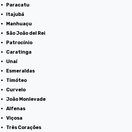
Paracatu
Itajubá
Manhuaçu
São João del Rei
Patrocínio
Caratinga
Unaí
Esmeraldas
Timóteo
Curvelo
João Monlevade
Alfenas
Viçosa
Três Corações