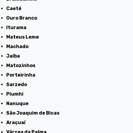
Caeté
Ouro Branco
Iturama
Mateus Leme
Machado
Jaíba
Matozinhos
Porteirinha
Sarzedo
Piumhi
Nanuque
São Joaquim de Bicas
Araçuaí
Várzea da Palma