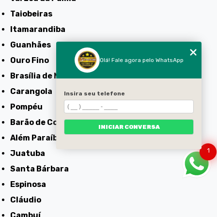
Taiobeiras
Itamarandiba
Guanhães
Ouro Fino
Olá! Fale agora pelo WhatsApp
Brasília de Minas
Carangola
Insira seu telefone
Pompéu
Barão de Cocais
INICIAR CONVERSA
Além Paraíba
1
Juatuba
Santa Bárbara
Espinosa
Cláudio
Cambuí